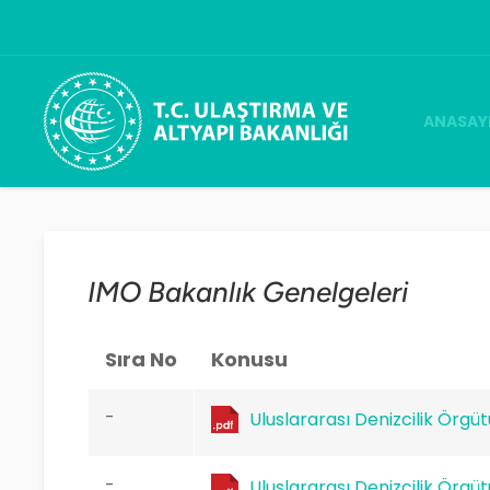
ANASAY
Bakan Ab
AAKKM
Genel Mü
Ana Ku
Kurum H
COSPAS
IMO Bakanlık Genelgeleri
Sıra No
Konusu
-
Uluslararası Denizcilik Örgüt
-
Uluslararası Denizcilik Örg