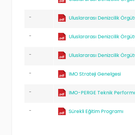
-
Uluslararası Denizcilik Örgü
-
Uluslararası Denizcilik Örgüt
-
Uluslararası Denizcilik Örgü
-
IMO Strateji Genelgesi
-
IMO-PERGE Teknik Performan
-
Sürekli Eğitim Programı