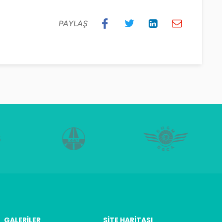
PAYLAŞ
GALERILER
SITE HARITASI