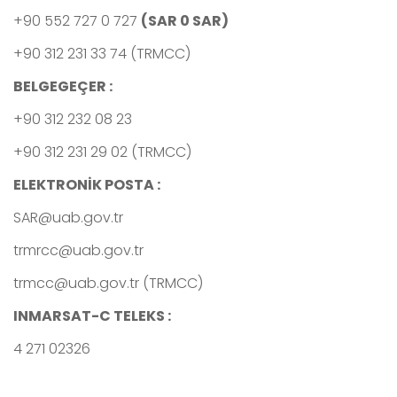
+90 552 727 0 727
(SAR 0 SAR)
+90 312 231 33 74 (TRMCC)
BELGEGEÇER :
+90 312 232 08 23
+90 312 231 29 02 (TRMCC)
ELEKTRONİK POSTA :
SAR@uab.gov.tr
trmrcc@uab.gov.tr
trmcc@uab.gov.tr (TRMCC)
INMARSAT-C TELEKS :
4 271 02326