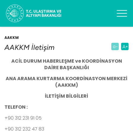
AAKKM
AAKKM İletişim
ACİL DURUM HABERLEŞME ve KOORDİNASYON
DAİRE BAŞKANLIĞI
ANA ARAMA KURTARMA KOORDİNASYON MERKEZİ
(AAKKM)
İLETİŞİM BİLGİLERİ
TELEFON :
+90 312 231 91 05
+90 312 232 47 83