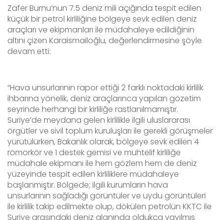
Zafer Burnu’nun 7.5 deniz mili açığında tespit edilen
küçük bir petrol kirliliğine bölgeye sevk edilen deniz
araçları ve ekipmanları ile müdahaleye edildiğinin
altını çizen Karaismailoğlu, değerlendirmesine şöyle
devam etti:
“Hava unsurlarının rapor ettiği 2 farklı noktadaki kirlilik
ihbarına yönelik, deniz araçlarınca yapılan gözetim
seyrinde herhangi bir kirliliğe rastlanılmamıştır.
Suriye’de meydana gelen kirlilikle ilgili uluslararası
örgütler ve sivil toplum kuruluşları ile gerekli görüşmeler
yürütülürken, Bakanlık olarak, bölgeye sevk edilen 4
römorkör ve 1 destek gemisi ve muhtelif kirliliğe
müdahale ekipmanı ile hem gözlem hem de deniz
yüzeyinde tespit edilen kirliliklere müdahaleye
başlanmıştır. Bölgede; ilgili kurumların hava
unsurlarının sağladığı görüntüler ve uydu görüntüleri
ile kirlilik takip edilmekte olup, dökülen petrolün KKTC ile
Suriye arasındaki deniz alanında oldukça yayılmış