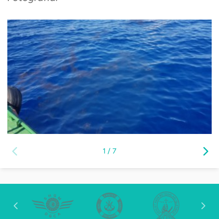
1
/
7