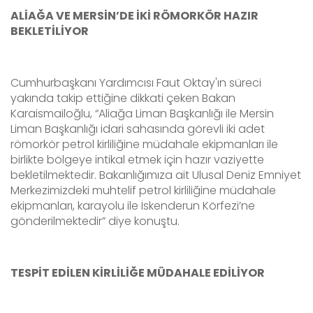
ALİAĞA VE MERSİN’DE İKİ RÖMORKÖR HAZIR
BEKLETİLİYOR
Cumhurbaşkanı Yardımcısı Faut Oktay'ın süreci
yakında takip ettiğine dikkati çeken Bakan
Karaismailoğlu, “Aliağa Liman Başkanlığı ile Mersin
Liman Başkanlığı idari sahasında görevli iki adet
römorkör petrol kirliliğine müdahale ekipmanları ile
birlikte bölgeye intikal etmek için hazır vaziyette
bekletilmektedir. Bakanlığımıza ait Ulusal Deniz Emniyet
Merkezimizdeki muhtelif petrol kirliliğine müdahale
ekipmanları, karayolu ile İskenderun Körfezi’ne
gönderilmektedir” diye konuştu.
TESPİT EDİLEN KİRLİLİĞE MÜDAHALE EDİLİYOR