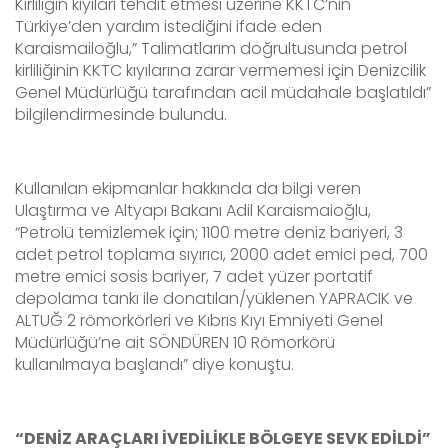
Kirliliğin kıyıları tehdit etmesi üzerine KKTC’nin
Türkiye’den yardım istediğini ifade eden
Karaismailoğlu,” Talimatlarım doğrultusunda petrol
kirliliğinin KKTC kıyılarına zarar vermemesi için Denizcilik
Genel Müdürlüğü tarafından acil müdahale başlatıldı”
bilgilendirmesinde bulundu.
Kullanılan ekipmanlar hakkında da bilgi veren
Ulaştırma ve Altyapı Bakanı Adil Karaismaioğlu,
“Petrolü temizlemek için; 1100 metre deniz bariyeri, 3
adet petrol toplama sıyırıcı, 2000 adet emici ped, 700
metre emici sosis bariyer, 7 adet yüzer portatif
depolama tankı ile donatılan/yüklenen YAPRACIK ve
ALTUĞ 2 römorkörleri ve Kıbrıs Kıyı Emniyeti Genel
Müdürlüğü’ne ait SÖNDÜREN 10 Römorkörü
kullanılmaya başlandı” diye konuştu.
“DENİZ ARAÇLARI İVEDİLİKLE BÖLGEYE SEVK EDİLDİ”