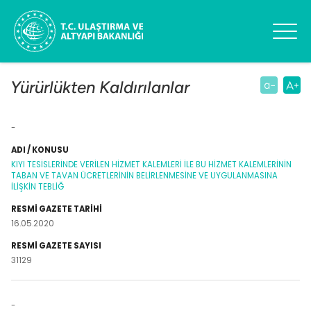
Yürürlükten Kaldırılanlar
Resmi
Resmi
-
ADI /
Gazete
Gazete
KONUSU
Tarihi
Sayısı
KIYI TESİSLERİNDE VERİLEN HİZMET KALEMLERİ İLE BU HİZMET KALEMLERİNİN
TABAN VE TAVAN ÜCRETLERİNİN BELİRLENMESİNE VE UYGULANMASINA
İLİŞKİN TEBLİĞ
16.05.2020
31129
-