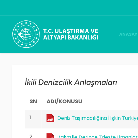
ANASAY
Bakan Ab
AAKKM
Genel Mü
Ana Ku
Kurum H
COSPAS
İkili Denizcilik Anlaşmaları
SN
ADI/KONUSU
1
Deniz Taşımacılığına İlişkin Türk
2
İtalya ile Derince Trieste Liman