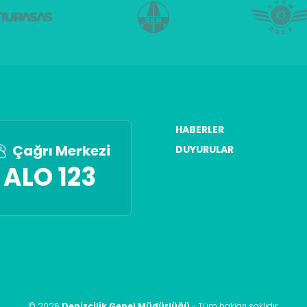
HABERLER
Çağrı Merkezi
DUYURULAR
ALO 123
©
2026
Denizcilik Genel Müdürlüğü
-
Tüm hakları saklıdır
.