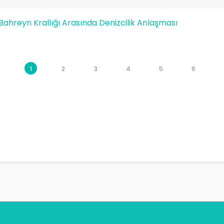
Bahreyn Krallığı Arasında Denizcilik Anlaşması
1
2
3
4
5
6