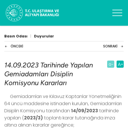
Basın Odası
|
Duyurular
ÖNCEKI
SONRAKI
14.09.2023 Tarihinde Yapılan
Gemiadamları Disiplin
Komisyonu Kararları
Gemiadamları ve Kılavuz Kaptanlar Yönetmeliğinin
64 üncü maddesine istinaden kurulan, Gemiadamları
Disiplin Komisyonu tarafından
14/09/2023
tarihinde
yapılan (
2023/3)
toplantı karar tutanağında imza
altına alınan kararlar gereğince;