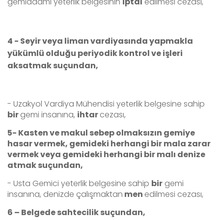
gemiadamı yeterlik belgesinin
iptal
edilmesi cezası,
4 - Seyir veya liman vardiyasında yapmakla
yükümlü olduğu periyodik kontrol ve işleri
aksatmak suçundan,
- Uzakyol Vardiya Mühendisi
yeterlik belgesine sahip
bir
gemi insanına,
ihtar
cezası,
5- Kasten ve makul sebep olmaksızın gemiye
hasar vermek, gemideki herhangi bir mala zarar
vermek veya gemideki herhangi bir malı denize
atmak suçundan,
- Usta Gemici yeterlik belgesine sahip
bir
gemi
insanına, denizde çalışmaktan
men
edilmesi cezası,
6 – Belgede sahtecilik suçundan,